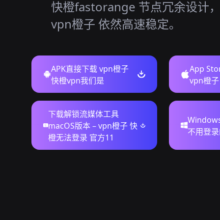
快橙fastorange 节点冗余设
vpn橙子 依然高速稳定。
APK直接下载 vpn橙子
App St
快橙vpn我们是
vpn橙子
下载解锁流媒体工具
Windo
macOS版本 – vpn橙子 快
不用登录
橙无法登录 官方11