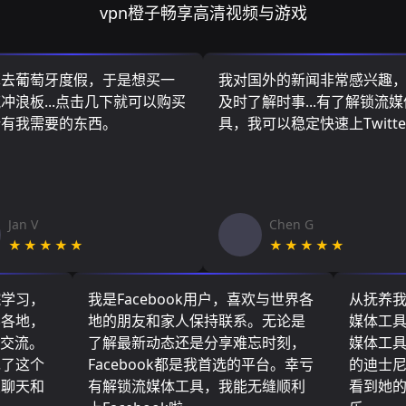
vpn橙子畅享高清视频与游戏
算去葡萄牙度假，于是想买一
我对国外的新闻非常感兴趣
冲浪板...点击几下就可以购买
及时了解时事...有了解锁流
所有我需要的东西。
具，我可以稳定快速上Twitte
Jan V
Chen G
★★★★★
★★★★★
院学习，
我是Facebook用户，喜欢与世界各
从抚养
界各地，
地的朋友和家人保持联系。无论是
媒体工
们交流。
了解最新动态还是分享难忘时刻，
媒体工
现了这个
Facebook都是我首选的平台。幸亏
的迪士
友聊天和
有解锁流媒体工具，我能无缝顺利
看到她